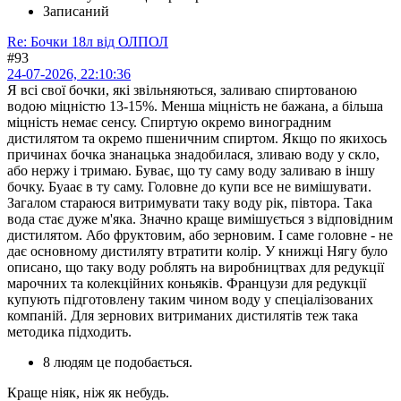
Записаний
Re: Бочки 18л від ОЛПОЛ
#93
24-07-2026, 22:10:36
Я всі свої бочки, які звільняються, заливаю спиртованою
водою міцністю 13-15%. Менша міцність не бажана, а більша
міцність немає сенсу. Спиртую окремо виноградним
дистилятом та окремо пшеничним спиртом. Якщо по якихось
причинах бочка знанацька знадобилася, зливаю воду у скло,
або нержу і тримаю. Буває, що ту саму воду заливаю в іншу
бочку. Буаає в ту саму. Головне до купи все не вимішувати.
Загалом стараюся витримувати таку воду рік, півтора. Така
вода стає дуже м'яка. Значно краще вимішується з відповідним
дистилятом. Або фруктовим, або зерновим. І саме головне - не
дає основному дистиляту втратити колір. У книжці Нягу було
описано, що таку воду роблять на виробництвах для редукції
марочних та колекційних коньяків. Французи для редукції
купують підготовлену таким чином воду у спеціалізованих
компаній. Для зернових витриманих дистилятів теж така
методика підходить.
8 людям це подобається.
Краще ніяк, ніж як небудь.