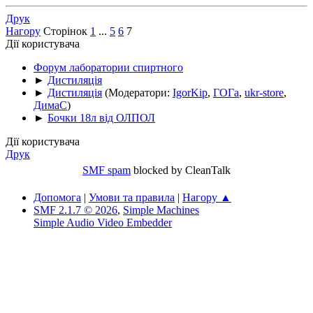
Друк
Нагору
Сторінок
1
...
5
6
7
Дії користувача
Форум лаборатории спиртного
►
Дистиляція
►
Дистиляція
(Модератори:
IgorKip
,
ГОГа
,
ukr-store
,
ДимаС
)
►
Бочки 18л від ОЛПОЛ
Дії користувача
Друк
SMF spam
blocked by CleanTalk
Допомога
|
Умови та правила
|
Нагору ▲
SMF 2.1.7 © 2026
,
Simple Machines
Simple Audio Video Embedder