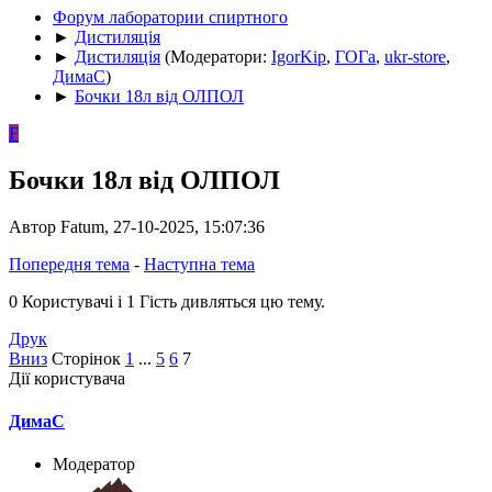
Форум лаборатории спиртного
►
Дистиляція
►
Дистиляція
(Модератори:
IgorKip
,
ГОГа
,
ukr-store
,
ДимаС
)
►
Бочки 18л від ОЛПОЛ
F
Бочки 18л від ОЛПОЛ
Автор Fatum, 27-10-2025, 15:07:36
Попередня тема
-
Наступна тема
0 Користувачі і 1 Гість дивляться цю тему.
Друк
Вниз
Сторінок
1
...
5
6
7
Дії користувача
ДимаС
Модератор