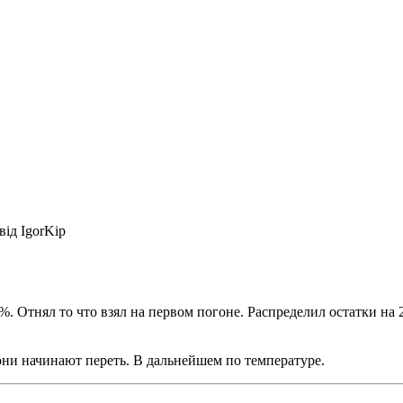
 від IgorKip
%. Отнял то что взял на первом погоне. Распределил остатки на 2
они начинают переть. В дальнейшем по температуре.