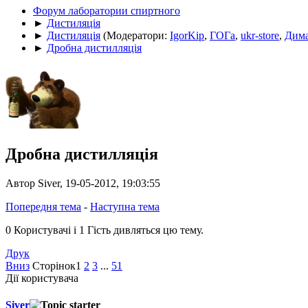
Форум лаборатории спиртного
►
Дистиляція
►
Дистиляція
(Модератори:
IgorKip
,
ГОГа
,
ukr-store
,
Дим
►
Дробна дистилляція
Дробна дистилляція
Автор Siver, 19-05-2012, 19:03:55
Попередня тема
-
Наступна тема
0 Користувачі і 1 Гість дивляться цю тему.
Друк
Вниз
Сторінок
1
2
3
...
51
Дії користувача
Siver