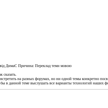
3 від ДимаС
Причина
: Переклад теми мовою
к сказать.
стретить на разных форумах, но ни одной темы конкретно посвя
 бы в данной теме выслушать все варианты технологий наших фор