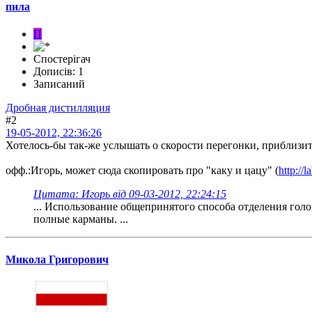
пила
П
Спостерігач
Дописів: 1
Записаний
Дробная дистилляция
#2
19-05-2012, 22:36:26
Хотелось-бы так-же услышать о скорости перегонки, приблизите
офф.:Игорь, может сюда скопировать про "каку и цацу" (
http:/
Цитата: Игорь від 09-03-2012, 22:24:15
... Использование общепринятого способа отделения голов
полные карманы. ...
Микола Григорович