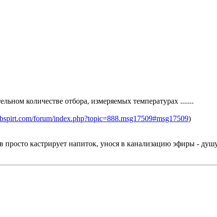
льном количестве отбора, измеряемых температурах .......
/labspirt.com/forum/index.php?topic=888.msg17509#msg17509
)
 просто кастрирует напиток, унося в канализацию эфиры - душу 