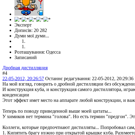
Эксперт
Дописів: 20 282
Думи мої думи...
Розташування: Одесса
Записаний
Дробная дистилляция
#4
22-05-2012, 20:26:57
Останнє редагування
: 22-05-2012, 20:29:36
На мой взгляд, говорить о дробной дистилляции без обсуждени
И конструкция куба, и конструкция самого дистиллятора, игр
конденсации
Этот эффект имет место на аппарате любой конструкции, и важн
Теперь по поводу приведенной выше моей цитаты...
У химиков нет термина "голова". Но есть термин "предгон". Эт
Коллеги, которые предпочтиают дистилляты... Попробовал сам
1. Кипятить брагу нужно при открытой крышке куба. Разумеетс