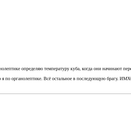
нолептике определяю температуру куба, когда они начинают пер
ею я по органолептике. Всё остальное в последующую брагу. ИМХ