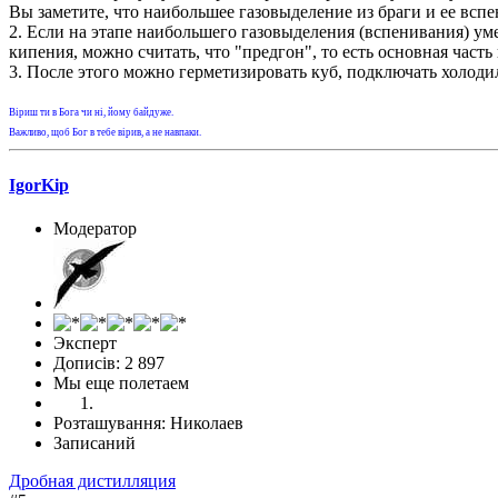
Вы заметите, что наибольшее газовыделение из браги и ее вспе
2. Если на этапе наибольшего газовыделения (вспенивания) уме
кипения, можно считать, что "предгон", то есть основная час
3. После этого можно герметизировать куб, подключать холодил
Віриш ти в Бога чи ні, йому байдуже.
Важливо, щоб Бог в тебе вірив, а не навпаки.
IgorKip
Модератор
Эксперт
Дописів: 2 897
Мы еще полетаем
Розташування: Николаев
Записаний
Дробная дистилляция