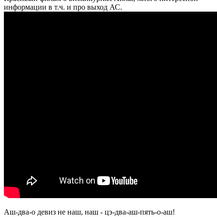
информации в т.ч. и про выход АС.
Аш-два-о девиз не наш, наш - цэ-два-аш-пять-о-аш!