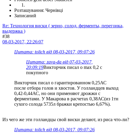
Розташування: Чернівці
Записаний
Re: Технология виски ( зерно, солод, ферменты, перегонка,
выдержка )
#38
08-03-2017, 22:26:07
Цитата: tolich від 08-03-2017, 09:07:26
Цитата: zava-da від 07-03-2017,
20:09:19
Викторчик писал о max 0,2 с
покупного
Викторчик писал о гарантированном 0,25АС
после отбора голов и хвостов. У голландцев выход
0,42-0,44АС, но они применяют дрожжи с
ферментами. У Макарова в расчетах 0,38АС(из 1тн
сухого солода 5735л бражки крепостью 6,67%).
Из чего же эти голландцы свой виски делают, из риса что-ли?
Цитата: tolich від 08-03-2017, 09:07:26