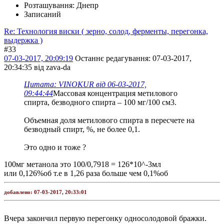
Розташування: Днепр
Записаний
Re: Технология виски ( зерно, солод, ферменты, перегонка,
выдержка )
#33
07-03-2017, 20:09:19
Останнє редагування
: 07-03-2017,
20:34:35 від zava-da
Цитата: VINOKUR від 06-03-2017,
09:44:44
Массовая концентрация метилового
спирта, безводного спирта – 100 мг/100 см3.
Объемная доля метилового спирта в пересчете на
безводный спирт, %, не более 0,1.
Это одно и тоже ?
100мг метанола это 100/0,7918 = 126*10^-3мл
или 0,126%об т.е в 1,26 раза больше чем 0,1%об
добавлено:
07-03-2017, 20:33:01
Вчера закончил первую перегонку односолодовой бражки.