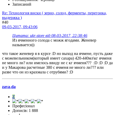
Записаний
Re: Технология виски ( зерно, солод, ферменты, перегонка,
выдержка )
#40
09-03-2017, 09:43:06
Цитата: ukr-store від 08-03-2017, 22:38:46
Из ячменного солода с можж ягодами. Женевер
называется))
что такое женевер я в курсе :D но выход на ячмене, пусть даже
с можевельником(который имеет сахара) 420-440мл\кг ячменя
не много ли? или имелось ввиду не с кг ячменя??? :D :D :D да
и у Макарова расчетные 380 с ячменя не много ли??? или
разве что он из крахмала с отрубями? :D
zava-da
Z
Префесіонал
Дописів: 1 888