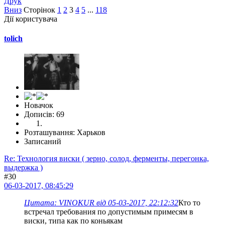
Друк
Вниз
Сторінок
1
2
3
4
5
...
118
Дії користувача
tolich
Новачок
Дописів: 69
Розташування: Харьков
Записаний
Re: Технология виски ( зерно, солод, ферменты, перегонка,
выдержка )
#30
06-03-2017, 08:45:29
Цитата: VINOKUR від 05-03-2017, 22:12:32
Кто то
встречал требования по допустимым примесям в
виски, типа как по коньякам