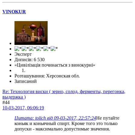
VINOKUR
Эксперт
Дописів: 6 530
«Цивілізація починається з винокурні»
Розташування: Херсонская обл.
Записаний
Re: Технология виски ( зерно, солод, ферменты, перегонка,
выдержка )
#44
10-03-2017, 06:06:19
Цитата: tolich від 09-03-2017, 22:57:24
Не путайте
коньяк и коньячный спирт. Кроме того это только
допуски - максимально допустимые значения.