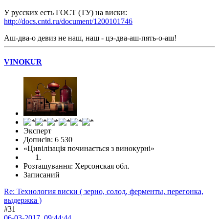
У русских есть ГОСТ (ТУ) на виски:
http://docs.cntd.ru/document/1200101746
Аш-два-о девиз не наш, наш - цэ-два-аш-пять-о-аш!
VINOKUR
Эксперт
Дописів: 6 530
«Цивілізація починається з винокурні»
Розташування: Херсонская обл.
Записаний
Re: Технология виски ( зерно, солод, ферменты, перегонка,
выдержка )
#31
06-03-2017, 09:44:44