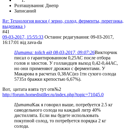
Розташування: Днепр
Записаний
Re: Технология виски ( зерно, солод, ферменты, перегонка,
выдержка )
#41
09-03-2017, 15:55:33
Останнє редагування
: 09-03-2017,
16:17:01 від zava-da
Цитата: tolich від 08-03-2017, 09:07:26
Викторчик
писал о гарантированном 0,25АС после отбора
голов и хвостов. У голландцев выход 0,42-0,44АС,
но они применяют дрожжи с ферментами. У
Макарова в расчетах 0,38АС(из 1тн сухого солода
5735л бражки крепостью 6,67%).
Вот, цитата взята тут отв№2
http://forum.homedistiller.ru/index.php?topic=71045.0
Цитата
Как я говорил выше, потребуется 2.5 кг
самодельного солода на каждый литр 40%
дистиллята. Если вы будете использовать
покупной солод, то потребуется порядка 2 кг
солода.