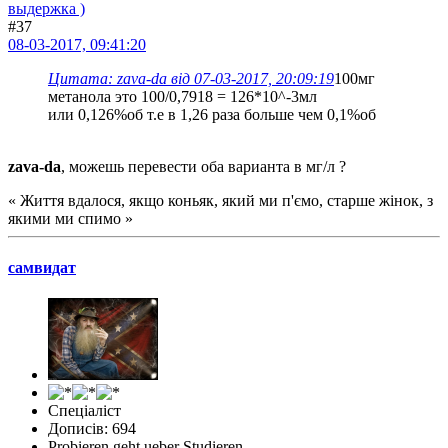
выдержка )
#37
08-03-2017, 09:41:20
Цитата: zava-da від 07-03-2017, 20:09:19
100мг
метанола это 100/0,7918 = 126*10^-3мл
или 0,126%об т.е в 1,26 раза больше чем 0,1%об
zava-da
, можешь перевести оба варианта в мг/л ?
« Життя вдалося, якщо коньяк, який ми п'ємо, старше жінок, з
якими ми спимо »
самвидат
Спеціаліст
Дописів: 694
Probieren geht ueber Studieren