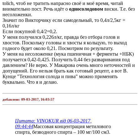
tolich, чтоб не тратить напрасно своё и моё время, читай
внимательно пост. Речь идёт о
односолодовом
виски. Т.е. без
несоложенки.
Значит по Викторчику если самодельный, то 0,4л/2,5кг =
0,16л/кг
Если покупной 0,4/2=0,2.
У меня получился 0,226л/кг, правда без отбора голов и
хвостов. Поскольку головы и хвосты я кольцую, то выход
годного будет около 0,21. Посмотрим по результату.
У меня на несоложенке (мука пшеничная + ферменты +НБК)
получается 0,42-0,425. Получить 0,44 без разваривания под
давлением? Не верю. У Макарова очень много неточностей и
допущений. Его нельзя брать как готовый рецепт, а вот В.
Кунце "Технология солода и пива" можно применять
буквально. Что я и делаю.
добавлено:
09-03-2017, 16:03:57
Цитата: VINOKUR від 06-03-2017,
09:44:44
Массовая концентрация метилового
спирта, безводного спирта – 100 мг/100 см3.