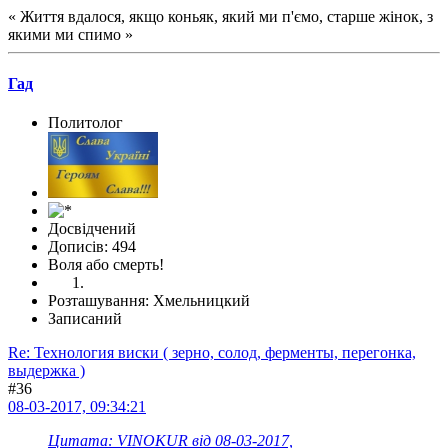
« Життя вдалося, якщо коньяк, який ми п'ємо, старше жінок, з
якими ми спимо »
Гад
Политолог
Досвідчений
Дописів: 494
Воля або смерть!
Розташування: Хмельницкий
Записаний
Re: Технология виски ( зерно, солод, ферменты, перегонка,
выдержка )
#36
08-03-2017, 09:34:21
Цитата: VINOKUR від 08-03-2017,