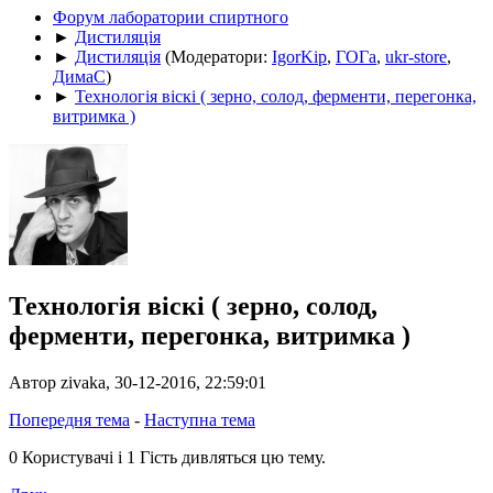
Форум лаборатории спиртного
►
Дистиляція
►
Дистиляція
(Модератори:
IgorKip
,
ГОГа
,
ukr-store
,
ДимаС
)
►
Технологія віскі ( зерно, солод, ферменти, перегонка,
витримка )
Технологія віскі ( зерно, солод,
ферменти, перегонка, витримка )
Автор zivaka, 30-12-2016, 22:59:01
Попередня тема
-
Наступна тема
0 Користувачі і 1 Гість дивляться цю тему.