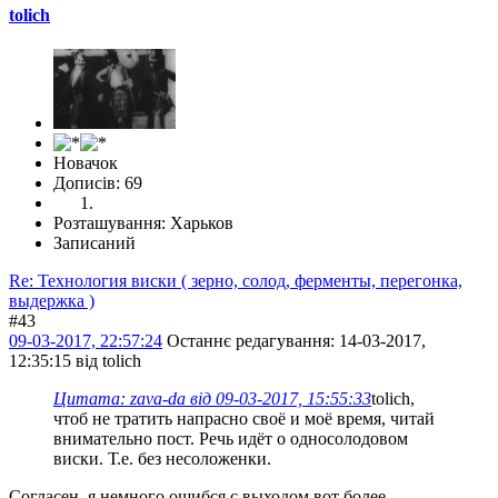
tolich
Новачок
Дописів: 69
Розташування: Харьков
Записаний
Re: Технология виски ( зерно, солод, ферменты, перегонка,
выдержка )
#43
09-03-2017, 22:57:24
Останнє редагування
: 14-03-2017,
12:35:15 від tolich
Цитата: zava-da від 09-03-2017, 15:55:33
tolich,
чтоб не тратить напрасно своё и моё время, читай
внимательно пост. Речь идёт о односолодовом
виски. Т.е. без несоложенки.
Согласен, я немного ошибся с выходом вот более