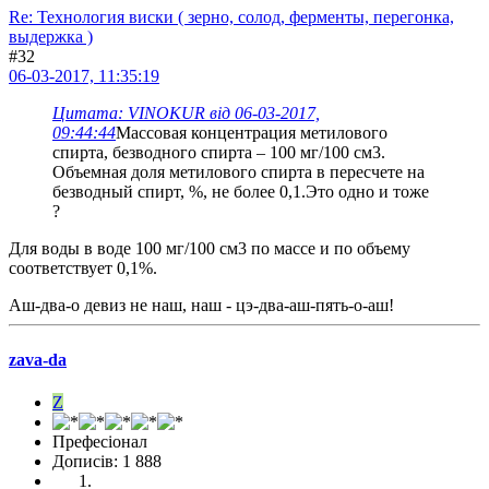
Re: Технология виски ( зерно, солод, ферменты, перегонка,
выдержка )
#32
06-03-2017, 11:35:19
Цитата: VINOKUR від 06-03-2017,
09:44:44
Массовая концентрация метилового
спирта, безводного спирта – 100 мг/100 см3.
Объемная доля метилового спирта в пересчете на
безводный спирт, %, не более 0,1.Это одно и тоже
?
Для воды в воде 100 мг/100 см3 по массе и по объему
соответствует 0,1%.
Аш-два-о девиз не наш, наш - цэ-два-аш-пять-о-аш!
zava-da
Z
Префесіонал
Дописів: 1 888