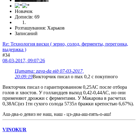
Новачок
Дописів: 69
Розташування: Харьков
Записаний
Re: Технология виски ( зерно, солод, ферменты, перегонка,
выдержка )
#34
08-03-2017, 09:07:26
Цитата: zava-da від 07-03-2017,
20:09:19
Викторчик писал о max 0,2 с покупного
Викторчик писал о гарантированном 0,25АС после отбора
голов и хвостов. У голландцев выход 0,42-0,44АС, но они
применяют дрожжи с ферментами. У Макарова в расчетах
0,38АС(из 1тн сухого солода 5735л бражки крепостью 6,67%).
Аш-два-о девиз не наш, наш - цэ-два-аш-пять-о-аш!
VINOKUR