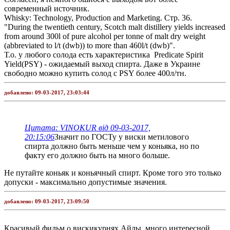
современный источник.
Whisky: Technology, Production and Marketing. Стр. 36.
"During the twentieth century, Scotch malt distillery yields increased
from around 300l of pure alcohol per tonne of malt dry weight
(abbreviated to l/t (dwb)) to more than 460l/t (dwb)".
Т.о. у любого солода есть характеристика Predicate Spirit
Yield(PSY) - ожидаемый выход спирта. Даже в Украине
свободно можно купить солод с PSY более 400л/тн.
добавлено:
09-03-2017, 23:03:44
Цитата: VINOKUR від 09-03-2017,
20:15:06
Значит по ГОСТу у виски метилового
спирта должно быть меньше чем у коньяка, но по
факту его должно быть на много больше.
Не путайте коньяк и коньячный спирт. Кроме того это только
допуски - максимально допустимые значения.
добавлено:
09-03-2017, 23:09:50
Красивый фильм о вискикурнях Айлы, много интересной