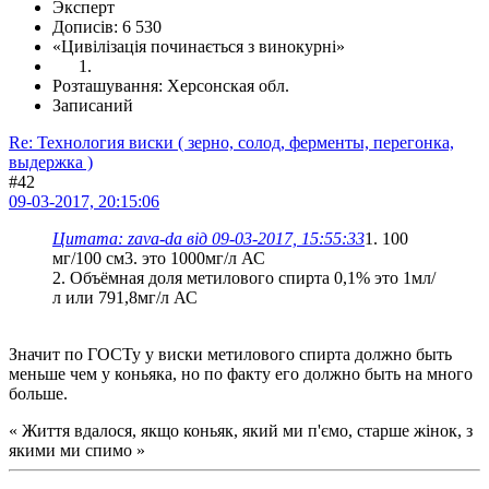
Эксперт
Дописів: 6 530
«Цивілізація починається з винокурні»
Розташування: Херсонская обл.
Записаний
Re: Технология виски ( зерно, солод, ферменты, перегонка,
выдержка )
#42
09-03-2017, 20:15:06
Цитата: zava-da від 09-03-2017, 15:55:33
1. 100
мг/100 см3. это 1000мг/л АС
2. Объёмная доля метилового спирта 0,1% это 1мл/
л или 791,8мг/л АС
Значит по ГОСТу у виски метилового спирта должно быть
меньше чем у коньяка, но по факту его должно быть на много
больше.
« Життя вдалося, якщо коньяк, який ми п'ємо, старше жінок, з
якими ми спимо »