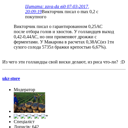
Цитата: zava-da від 07-03-2017,
20:09:19
Викторчик писал о max 0,2 с
покупного
Викторчик писал о гарантированном 0,25АС
после отбора голов и хвостов. У голландцев выход
0,42-0,44АС, но они применяют дрожжи с
ферментами. У Макарова в расчетах 0,38АС(из 1тн
сухого солода 5735л бражки крепостью 6,67%).
Из чего эти голландцы свой виски делают, из риса что-ли? :D
ukr-store
Модератор
Спеціаліст
Дописів: 642