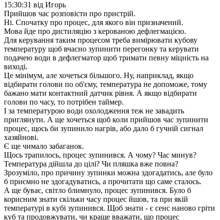
15:30:31 від Игорь
Прийшов час розповісти про пристрій.
Ні. Спочатку про процес, для якого він призначений.
Мова йде про дистиляцію з керованою дефлегмацією.
Для керування таким процесом треба вимірювати кубову
температуру щоб вчасно зупинити перегонку та керувати
подачею води в дефлегматор щоб тримати певну міцність на
виході.
Це мінімум, але хочеться більшого. Ну, наприклад, якщо
відбирати голови по об'єму, температура не допоможе, тому
бажано мати контактний датчик рівня. А якщо відбирати
голови по часу, то потрібен таймер.
І за температурою води охолодження теж не завадить
приглянути. А ще хочеться щоб коли прийшов час зупинити
процес, щось би зупинило нагрів, або дало б гучній сигнал
хазяйнові.
Є ще чимало забаганок.
Щось трапилось, процес зупинився. А чому? Час минув?
Температура дійшла до цілі? Чи пляшка вже повна?
Зрозуміло, про причину зупинки можна здогадатись, але було
б приємно не здогадуватись, а прочитати що саме сталось.
А ще буває, світло блимнуло, процес зупинився. Було б
корисним знати скільки часу процес йшов, та при якій
температурі в кубі зупинився. Щоб знати - є сенс наново гріти
куб та продовжувати, чи краще вважати, що процес