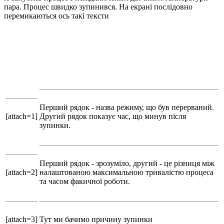
пара. Процес швидко зупинився. На екрані послідовно
перемикаються ось такі тексти
Перший рядок - назва режиму, що був перерваний.
[attach=1]
Другий рядок показує час, що минув після
зупинки.
Перший рядок - зрозуміло, другий - це різниця між
[attach=2]
налаштованою максимальною тривалістю процеса
та часом факичної роботи.
[attach=3]
Тут ми бачимо причину зупинки