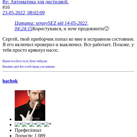
Re: Автоматика для дистиляції.
#16
23-05-2022, 08:02:09
Цитата: sergeySEZ від 14-05-2022,
04:24:15
Користувався, и хоче продовжити🙂
Сергей, твой приборчик попал ко мне в исправном состоянии.
Я его включил проверил и выключил. Все работает. Похоже, у
тебя просто крякнул насос.
Віриш ти в Бога чи ні, йому байдуже.
Важливо, щоб Бог в тебе вірив, а не навпаки.
hachok
Префесіонал
Дописів: 1 089