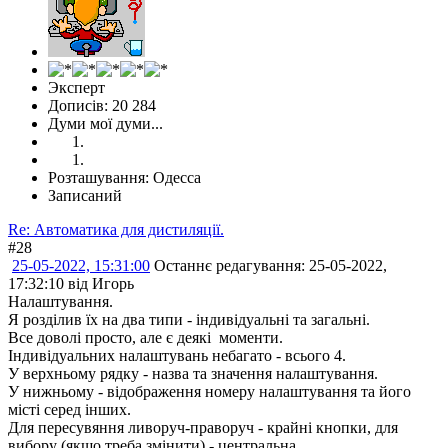
Эксперт
Дописів: 20 284
Думи мої думи...
Розташування: Одесса
Записаний
Re: Автоматика для дистиляції.
#28
25-05-2022, 15:31:00
Останнє редагування
: 25-05-2022,
17:32:10 від Игорь
Налаштування.
Я розділив їх на два типи - індивідуальні та загальні.
Все доволі просто, але є деякі моменти.
Індивідуальних налаштувань небагато - всього 4.
У верхньому рядку - назва та значення налаштування.
У нижньому - відображення номеру налаштування та його
місті серед інших.
Для пересувяння ливоруч-праворуч - крайні кнопки, для
вибору (якщо треба змінити) - центральна.