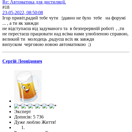
Re: Автоматика для дистиляції.
#18
23-05-2022, 08:50:08
Ігор привіт,радий тебе чути :)давно не було тебе на форумі
... , а ти як завжди
не відступаєш від задуманого та в безперервній роботі , ,ти
не перестаєш працювати над всіма нами улюбленою справою,
великий ти молодець ,радуєш всіх як завжди
випуском черговою новою автоматикою ;)
Сергій Леонідович
Эксперт
Дописів: 5 736
Дуже люблю Життя!