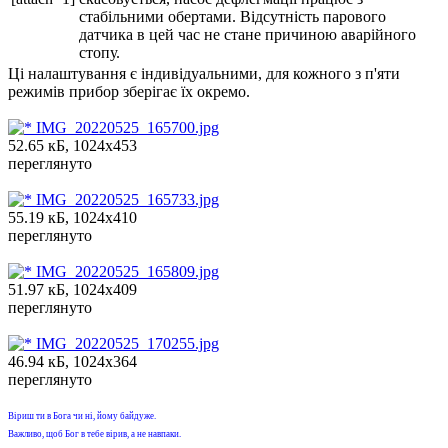
стабільними обертами. Відсутність парового
датчика в цей час не стане причиною аварійного
стопу.
Ці налаштування є індивідуальними, для кожного з п'яти
режимів прибор зберігає їх окремо.
IMG_20220525_165700.jpg
52.65 кБ, 1024x453
переглянуто
IMG_20220525_165733.jpg
55.19 кБ, 1024x410
переглянуто
IMG_20220525_165809.jpg
51.97 кБ, 1024x409
переглянуто
IMG_20220525_170255.jpg
46.94 кБ, 1024x364
переглянуто
Віриш ти в Бога чи ні, йому байдуже.
Важливо, щоб Бог в тебе вірив, а не навпаки.