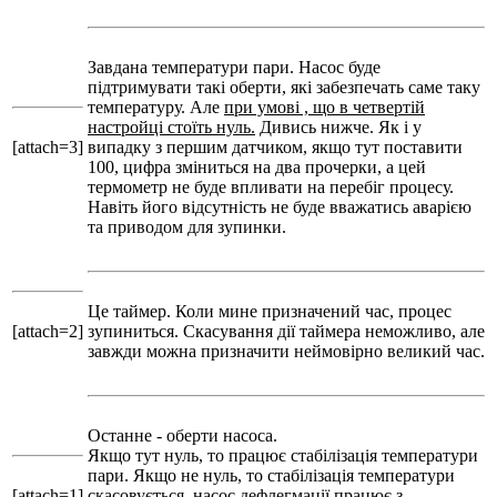
Завдана температури пари. Насос буде
підтримувати такі оберти, які забезпечать саме таку
температуру. Але
при умові , що в четвертій
настройці стоїть нуль.
Дивись нижче. Як і у
[attach=3]
випадку з першим датчиком, якщо тут поставити
100, цифра зміниться на два прочерки, а цей
термометр не буде впливати на перебіг процесу.
Навіть його відсутність не буде вважатись аварією
та приводом для зупинки.
Це таймер. Коли мине призначений час, процес
[attach=2]
зупиниться. Скасування дії таймера неможливо, але
завжди можна призначити неймовірно великий час.
Останне - оберти насоса.
Якщо тут нуль, то працює стабілізація температури
пари. Якщо не нуль, то стабілізація температури
[attach=1]
скасовується, насос дефлегмації працює з