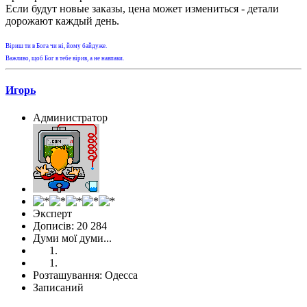
Если будут новые заказы, цена может измениться - детали
дорожают каждый день.
Віриш ти в Бога чи ні, йому байдуже.
Важливо, щоб Бог в тебе вірив, а не навпаки.
Игорь
Администратор
Эксперт
Дописів: 20 284
Думи мої думи...
Розташування: Одесса
Записаний