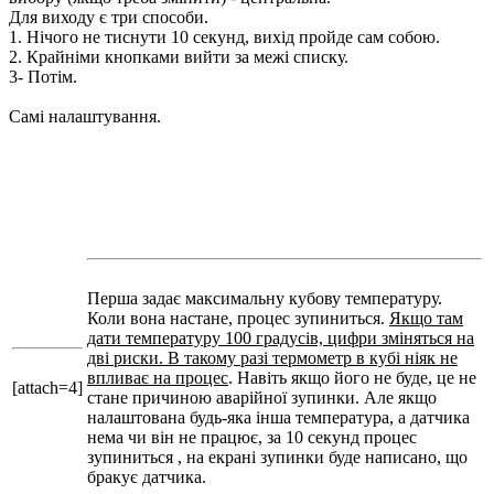
Для виходу є три способи.
1. Нічого не тиснути 10 секунд, вихід пройде сам собою.
2. Крайніми кнопками вийти за межі списку.
3- Потім.
Самі налаштування.
Перша задає максимальну кубову температуру.
Коли вона настане, процес зупиниться.
Якщо там
дати температуру 100 градусів, цифри зміняться на
дві риски. В такому разі термометр в кубі ніяк не
впливає на процес
. Навіть якщо його не буде, це не
[attach=4]
стане причиною аварійної зупинки. Але якщо
налаштована будь-яка інша температура, а датчика
нема чи він не працює, за 10 секунд процес
зупиниться , на екрані зупинки буде написано, що
бракує датчика.