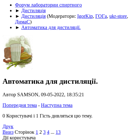
Форум лаборатории спиртного
►
Дистиляція
►
Дистиляція
(Модератори:
IgorKip
,
ГОГа
,
ukr-store
,
ДимаС
)
►
Автоматика для дистиляції.
Автоматика для дистиляції.
Автор SAMSON, 09-05-2022, 18:35:21
Попередня тема
-
Наступна тема
0 Користувачі і 1 Гість дивляться цю тему.
Друк
Вниз
Сторінок
1
2
3
4
...
13
Дії користувача