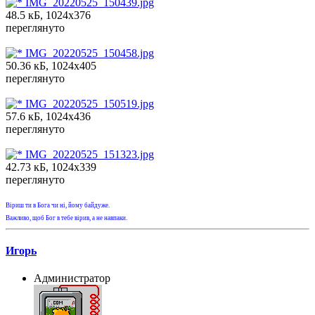
IMG_20220525_150439.jpg
48.5 кБ, 1024x376
переглянуто
IMG_20220525_150458.jpg
50.36 кБ, 1024x405
переглянуто
IMG_20220525_150519.jpg
57.6 кБ, 1024x436
переглянуто
IMG_20220525_151323.jpg
42.73 кБ, 1024x339
переглянуто
Віриш ти в Бога чи ні, йому байдуже.
Важливо, щоб Бог в тебе вірив, а не навпаки.
Игорь
Администратор