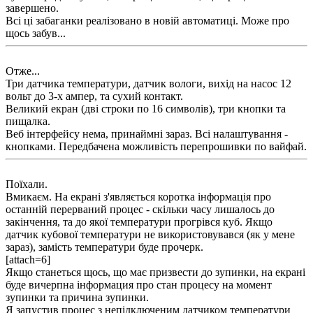
завершено.
Всі ці забаганки реалізовано в новій автоматиці. Може про
щось забув...
Отже...
Три датчика температури, датчик вологи, вихід на насос 12
вольт до 3-х ампер, та сухий контакт.
Великий екран (дві строки по 16 символів), три кнопки та
пищалка.
Веб інтерфейсу нема, принаймні зараз. Всі налаштування -
кнопками. Передбачена можливість перепрошивки по вайфай.
Поїхали.
Вмикаєм. На екрані з'являється коротка інформація про
останній перерваний процес - скільки часу лишалось до
закінчення, та до якої температури прогрівся куб. Якщо
датчик кубової температури не використовувався (як у мене
зараз), замість температури буде прочерк.
[attach=6]
Якщо станеться щось, що має призвести до зупинки, на екрані
буде вичерпна інформация про стан процесу на момент
зупинки та причина зупинки.
Я запустив процес з непідключеним датчиком температури