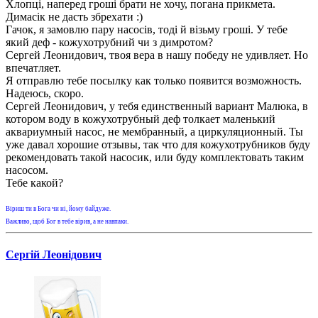
Хлопці, наперед гроші брати не хочу, погана прикмета.
Димасік не дасть збрехати :)
Гачок, я замовлю пару насосів, тоді й візьму гроші. У тебе
який деф - кожухотрубний чи з димротом?
Сергей Леонидович, твоя вера в нашу победу не удивляет. Но
впечатляет.
Я отправлю тебе посылку как только появится возможность.
Надеюсь, скоро.
Сергей Леонидович, у тебя единственный вариант Малюка, в
котором воду в кожухотрубный деф толкает маленький
аквариумный насос, не мембранный, а циркуляционный. Ты
уже давал хорошие отзывы, так что для кожухотрубников буду
рекомендовать такой насосик, или буду комплектовать таким
насосом.
Тебе какой?
Віриш ти в Бога чи ні, йому байдуже.
Важливо, щоб Бог в тебе вірив, а не навпаки.
Сергій Леонідович