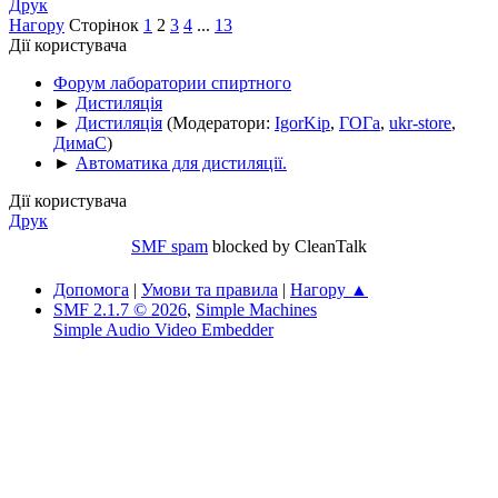
Друк
Нагору
Сторінок
1
2
3
4
...
13
Дії користувача
Форум лаборатории спиртного
►
Дистиляція
►
Дистиляція
(Модератори:
IgorKip
,
ГОГа
,
ukr-store
,
ДимаС
)
►
Автоматика для дистиляції.
Дії користувача
Друк
SMF spam
blocked by CleanTalk
Допомога
|
Умови та правила
|
Нагору ▲
SMF 2.1.7 © 2026
,
Simple Machines
Simple Audio Video Embedder