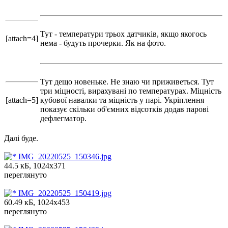
Тут - температури трьох датчиків, якщо якогось
[attach=4]
нема - будуть прочерки. Як на фото.
Тут дещо новеньке. Не знаю чи приживеться. Тут
три міцності, вирахувані по температурах. Міцність
[attach=5]
кубової навалки та міцність у парі. Укріплення
показує скільки об'ємних відсотків додав парові
дефлегматор.
Далі буде.
IMG_20220525_150346.jpg
44.5 кБ, 1024x371
переглянуто
IMG_20220525_150419.jpg
60.49 кБ, 1024x453
переглянуто