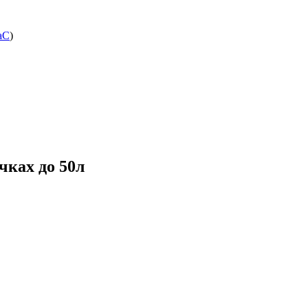
аС
)
чках до 50л