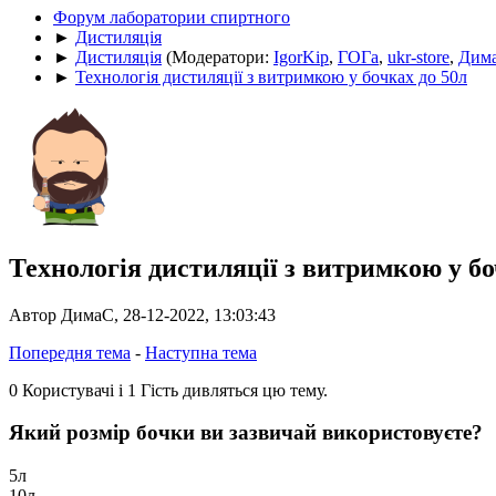
Форум лаборатории спиртного
►
Дистиляція
►
Дистиляція
(Модератори:
IgorKip
,
ГОГа
,
ukr-store
,
Дим
►
Технологія дистиляції з витримкою у бочках до 50л
Технологія дистиляції з витримкою у бо
Автор ДимаС, 28-12-2022, 13:03:43
Попередня тема
-
Наступна тема
0 Користувачі і 1 Гість дивляться цю тему.
Який розмір бочки ви зазвичай використовуєте?
5л
10л