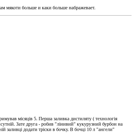
там мякоти больше и каки больше набражевает.
римував місяців 5. Перша заливка дистиляту ( технологія
рисутній. Зате друга - робив "лінивий" кукурузний бурбон на
ій заливці додати тріски в бочку. В бочці 10 л "ангели"