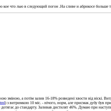
аю кое что лью в следующий погон .На сливе и абрикосе больше 
ою зміною, а потім залив 16-18% розведені хвости від віскі. Вит
html
) з витримкою 10 міс. - нічого, норм, але присмак дубу був п
не дотягає до стандарту. Заливав дистилят 46%. Думаю при наступн