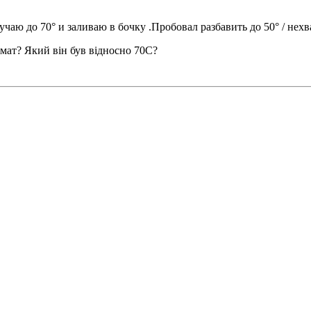
чаю до 70° и заливаю в бочку .Пробовал разбавить до 50° / нехв
мат? Який він був відносно 70С?