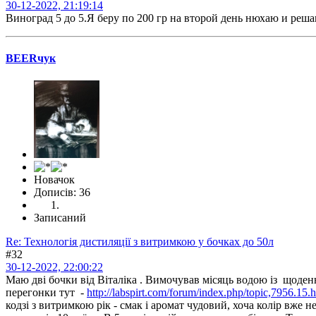
30-12-2022, 21:19:14
Виноград 5 до 5.Я беру по 200 гр на второй день нюхаю и реш
BEERчук
Новачок
Дописів: 36
Записаний
Re: Технологія дистиляції з витримкою у бочках до 50л
#32
30-12-2022, 22:00:22
Маю дві бочки від Віталіка . Вимочував місяць водою із щоденн
перегонки тут -
http://labspirt.com/forum/index.php/topic,7956.15.
кодзі з витримкою рік - смак і аромат чудовий, хоча колір вже 