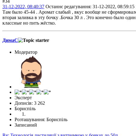
#34
31-12-2022, 08:40:37
Останнє редагування
: 31-12-2022, 08:59:15
Там было 45-44 . Аромат слабый , вкус вообще не сформировалс
вторая заливка в эту бочку .Бочка 30 л . Это конечно было оди
классные но пить жёстко.
ДимаС
Модератор
Эксперт
Дописів: 3 262
Бориспіль
Розташування: Бориспіль
Записаний
Re: Технологія дистиляції з витримкою у бочках до 50л