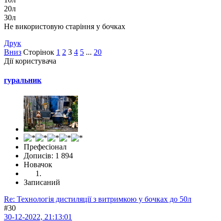
20л
30л
Не використовую старіння у бочках
Друк
Вниз
Сторінок
1
2
3
4
5
...
20
Дії користувача
гуральник
Префесіонал
Дописів: 1 894
Новачок
Записаний
Re: Технологія дистиляції з витримкою у бочках до 50л
#30
30-12-2022, 21:13:01