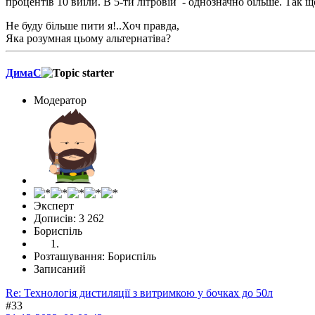
процентів 10 виїли. В 5-ти літровій - однозначно більше. Так 
Не буду більше пити я!..Хоч правда,
Яка розумная цьому альтернатіва?
ДимаС
Модератор
Эксперт
Дописів: 3 262
Бориспіль
Розташування: Бориспіль
Записаний
Re: Технологія дистиляції з витримкою у бочках до 50л
#33