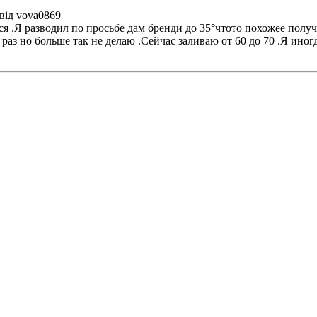
 від vova0869
я .Я разводил по просьбе дам бренди до 35°чтото похожее получ
н раз но больше так не делаю .Сейчас заливаю от 60 до 70 .Я ин