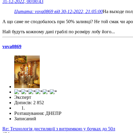
31-12-2022, 00:00:43
Цитата: vova0869 від 30-12-2022, 21:05:00
На выходе полу
А що саме не сподобалось при 50% заливці? Не той смак чи аро
Най будуть кожному дані граблі по розміру лобу його...
vova0869
Эксперт
Дописів: 2 852
Розташування: ДНЕПР
Записаний
Re: Технологія дистиляції з витримкою у бочках до 50л