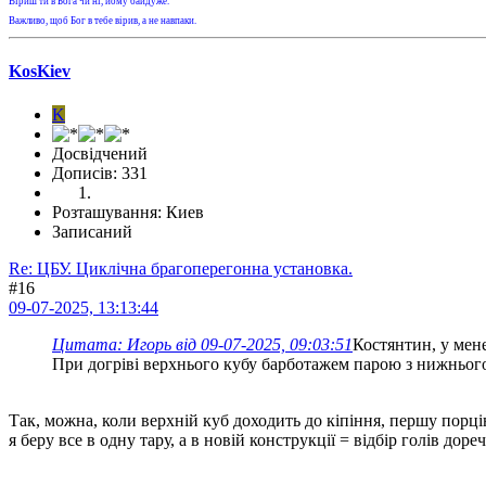
Віриш ти в Бога чи ні, йому байдуже.
Важливо, щоб Бог в тебе вірив, а не навпаки.
KosKiev
K
Досвідчений
Дописів: 331
Розташування: Киев
Записаний
Re: ЦБУ. Циклічна брагоперегонна установка.
#16
09-07-2025, 13:13:44
Цитата: Игорь від 09-07-2025, 09:03:51
Костянтин, у мен
При догріві верхнього кубу барботажем парою з нижнього
Так, можна, коли верхній куб доходить до кіпіння, першу порці
я беру все в одну тару, а в новій конструкції = відбір голів доре