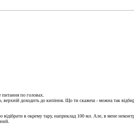
е питання по головах.
, верхній доходить до кипіння. Що ти скажеш - можна так відбир
ю відібрати в окрему тару, наприклад 100 мл. Але, в мене некон
чний.