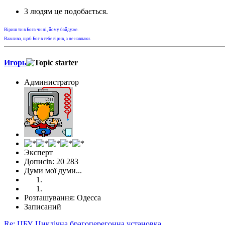
3 людям це подобається.
Віриш ти в Бога чи ні, йому байдуже.
Важливо, щоб Бог в тебе вірив, а не навпаки.
Игорь
Администратор
Эксперт
Дописів: 20 283
Думи мої думи...
Розташування: Одесса
Записаний
Re: ЦБУ. Циклічна брагоперегонна установка.