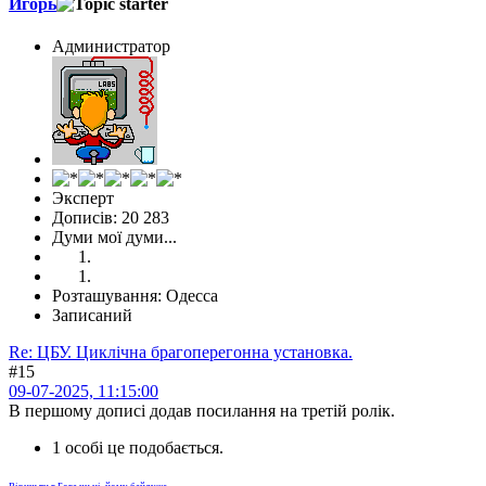
Игорь
Администратор
Эксперт
Дописів: 20 283
Думи мої думи...
Розташування: Одесса
Записаний
Re: ЦБУ. Циклічна брагоперегонна установка.
#15
09-07-2025, 11:15:00
В першому дописі додав посилання на третій ролік.
1 особі це подобається.