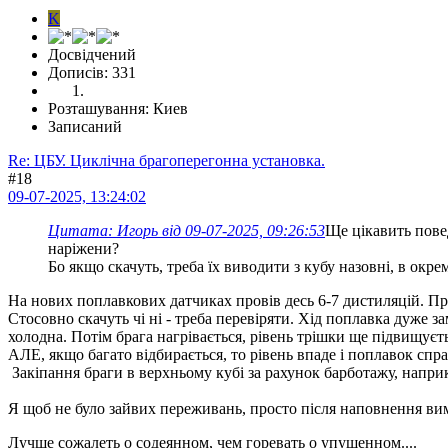
K
Досвідчений
Дописів: 331
Розташування: Киев
Записаний
Re: ЦБУ. Циклічна брагоперегонна установка.
#18
09-07-2025, 13:24:02
Цитата: Игорь від 09-07-2025, 09:26:53
Ще цікавить повед
наріжени?
Бо якщо скачуть, треба їх виводити з кубу назовні, в окре
На нових поплавкових датчиках провів десь 6-7 дистиляцій. Пра
Стосовно скачуть чі ні - треба перевіряти. Хід поплавка дуже 
холодна. Потім брага нагрівається, рівень трішки ще підвищуєть
АЛЕ, якщо багато відбирається, то рівень впаде і поплавок спр
Закіпання браги в верхньому кубі за рахунок барботажу, наприк
Я щоб не було зайвих переживань, просто після наповнення ви
Лучше сожалеть о содеянном, чем горевать о упущенном....