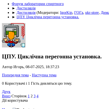
Форум лаборатории спиртного
►
Дистиляція
►
Дистиляція
(Модератори:
IgorKip
,
ГОГа
,
ukr-store
,
Дим
►
ЦПУ. Циклічна перегонна установка.
ЦПУ. Циклічна перегонна установка.
Автор Игорь, 08-07-2025, 18:37:23
Попередня тема
-
Наступна тема
0 Користувачі і 1 Гість дивляться цю тему.
Друк
Вниз
Сторінок
1
2
3
4
Дії користувача