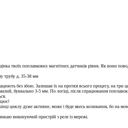
інка твоїх поплавкових магнітних датчиків рівня. Як вони повод
му трубу д. 35-38 мм
цюють без збою. Залишав їх на протязі всього процесу, на три ци
замалий, буквально 3-5 мм. По логіці, після спрацювання поплаво
ся.
ацює!
інці циклу дуже активне, може і буде якесь коливання, бо на мом
микаю виконуючий пристрій з реле із мережі.