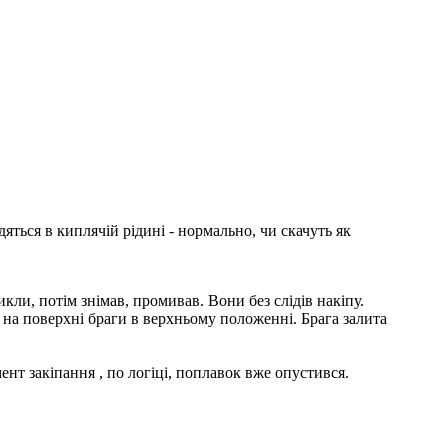
яться в киплячій рідині - нормально, чи скачуть як
кли, потім знімав, промивав. Вони без слідів накіпу.
к на поверхні браги в верхньому положенні. Брага залита
ент закіпання , по логіці, поплавок вже опустився.