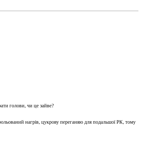
ати голови, чи це зайве?
трольований нагрів, цукрову переганяю для подальшої РК, тому