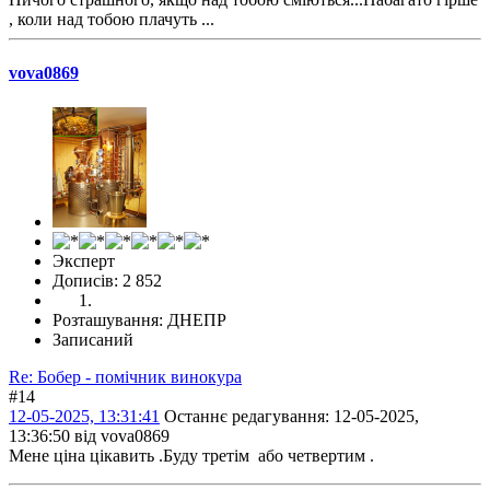
, коли над тобою плачуть ...
vova0869
Эксперт
Дописів: 2 852
Розташування: ДНЕПР
Записаний
Re: Бобер - помічник винокура
#14
12-05-2025, 13:31:41
Останнє редагування
: 12-05-2025,
13:36:50 від vova0869
Мене цiна цiкавить .Буду третiм або четвертим .