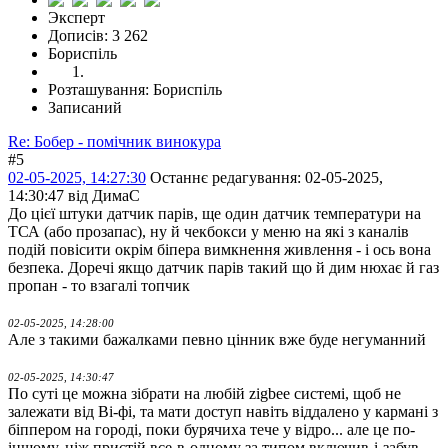
Эксперт
Дописів: 3 262
Бориспіль
Розташування: Бориспіль
Записаний
Re: Бобер - помічник винокура
#5
02-05-2025, 14:27:30
Останнє редагування
: 02-05-2025,
14:30:47 від ДимаС
До цієї штуки датчик парів, ще один датчик температури на
ТСА (або прозапас), ну й чекбокси у меню на які з каналів
подій повісити окрім біпера вимкнення живлення - і ось вона
безпека. Доречі якщо датчик парів такий що й дим нюхає й газ
пропан - то взагалі топчик
02-05-2025, 14:28:00
Але з такими бажалками певно цінник вже буде негуманний
02-05-2025, 14:30:47
По суті це можна зібрати на любій zigbee системі, щоб не
залежати від Ві-фі, та мати доступ навіть віддалено у кармані з
біппером на городі, поки бурячиха тече у відро... але це по-
іншому, ніж пристій все-в-одному за типом включив-і-забув