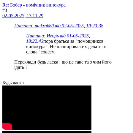
Re: Бобер - помічник винокура
#3
02-05-2025, 13:11:29
Цитата: makrak80 від 02-05-2025, 10:23:38
Цитата: Игорь від 01-05-2025,
18:22:43
пора браться за "помощников
винокура". Не планировал их делать от
слова "совсем
Переклади будь ласка , що це таке та з чим його
їдять ?
Будь ласка