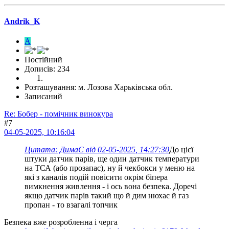
Andrik_K
A
Постійний
Дописів: 234
Розташування: м. Лозова Харьківська обл.
Записаний
Re: Бобер - помічник винокура
#7
04-05-2025, 10:16:04
Цитата: ДимаС від 02-05-2025, 14:27:30
До цієї
штуки датчик парів, ще один датчик температури
на ТСА (або прозапас), ну й чекбокси у меню на
які з каналів подій повісити окрім біпера
вимкнення живлення - і ось вона безпека. Доречі
якщо датчик парів такий що й дим нюхає й газ
пропан - то взагалі топчик
Безпека вже розробленна і черга