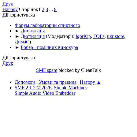
Друк
Нагору
Сторінок
1
2
3
...
8
Дії користувача
Форум лаборатории спиртного
►
Дистиляція
►
Дистиляція
(Модератори:
IgorKip
,
ГОГа
,
ukr-store
,
ДимаС
)
►
Бобер - помічник винокура
Дії користувача
Друк
SMF spam
blocked by CleanTalk
Допомога
|
Умови та правила
|
Нагору ▲
SMF 2.1.7 © 2026
,
Simple Machines
Simple Audio Video Embedder