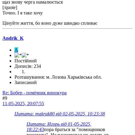
щаз знову черга намалюється
[/quote]
Точно. І я таке хочу
Цінуйте життя, бо воно дуже швидко спливає
Andrik_K
A
Постійний
Дописів: 234
Розташування: м. Лозова Харьківська обл.
Записаний
Re: Бобер - помічник винокура
#9
11-05-2025, 20:07:55
Цитата: makrak80 від 02-05-2025, 10:23:38
Цитата: Игорь від 01-05-2025,
18:22:43
пора браться за "помощников
винокура". Не планировал их делать от