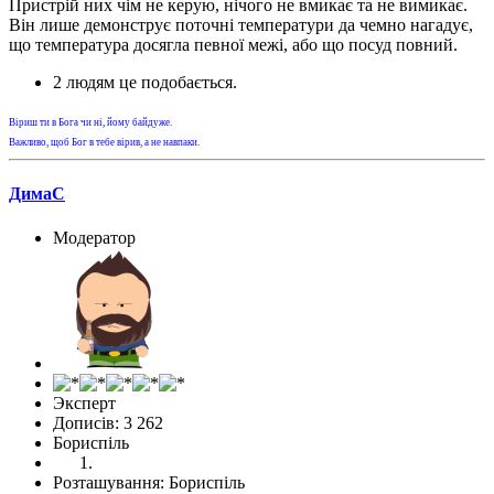
Пристрій них чім не керую, нічого не вмикає та не вимикає.
Він лише демонструє поточні температури да чемно нагадує,
що температура досягла певної межі, або що посуд повний.
2 людям це подобається.
Віриш ти в Бога чи ні, йому байдуже.
Важливо, щоб Бог в тебе вірив, а не навпаки.
ДимаС
Модератор
Эксперт
Дописів: 3 262
Бориспіль
Розташування: Бориспіль