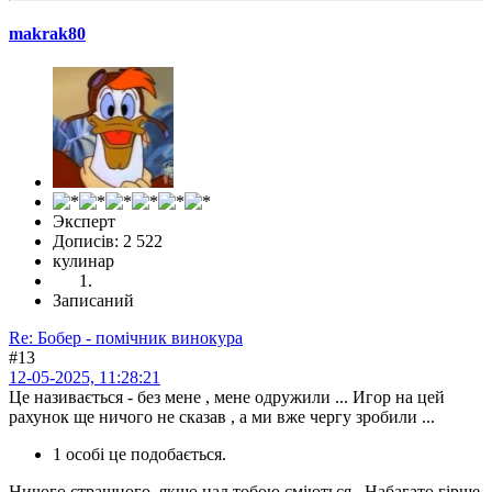
makrak80
Эксперт
Дописів: 2 522
кулинар
Записаний
Re: Бобер - помічник винокура
#13
12-05-2025, 11:28:21
Це називається - без мене , мене одружили ... Игор на цей
рахунок ще ничого не сказав , а ми вже чергу зробили ...
1 особі це подобається.
Ничого страшного, якщо над тобою сміються...Набагато гірше