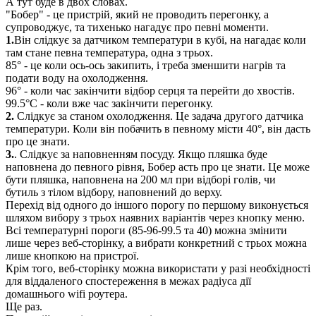
А тут буде в двох словах.
"Бобер" - це пристрій, який не проводить перегонку, а
супроводжує, та тихенько нагадує про певні моменти.
1.
Він слідкує за датчиком температури в кубі, на нагадає коли
там стане певна температура, одна з трьох.
85° - це коли ось-ось закипить, і треба зменшити нагрів та
подати воду на охолодження.
96° - коли час закінчити відбор серця та перейти до хвостів.
99.5°С - коли вже час закінчити перегонку.
2.
Слідкує за станом охолодження. Це задача другого датчика
температури. Коли він побачить в певному місти 40°, він дасть
про це знати.
3.
. Слідкує за наповненням посуду. Якщо пляшка буде
наповнена до певного рівня, Бобер асть про це знати. Це може
бути пляшка, наповнена на 200 мл при відборі голів, чи
бутиль з тілом відбору, наповнений до верху.
Перехід від одного до іншого порогу по першому виконується
шляхом вибору з трьох наявних варіантів через кнопку меню.
Всі температурні пороги (85-96-99.5 та 40) можна змінити
лише через веб-сторінку, а вибрати конкретний с трьох можна
лише кнопкою на пристрої.
Крім того, веб-сторінку можна використати у разі необхідності
для віддаленого спостереження в межах радіуса дії
домашнього wifi роутера.
Ще раз.