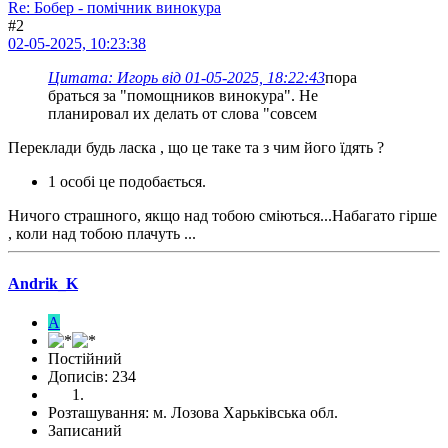
Re: Бобер - помічник винокура
#2
02-05-2025, 10:23:38
Цитата: Игорь від 01-05-2025, 18:22:43
пора
браться за "помощников винокура". Не
планировал их делать от слова "совсем
Переклади будь ласка , що це таке та з чим його їдять ?
1 особі це подобається.
Ничого страшного, якщо над тобою сміються...Набагато гірше
, коли над тобою плачуть ...
Andrik_K
A
Постійний
Дописів: 234
Розташування: м. Лозова Харьківська обл.
Записаний