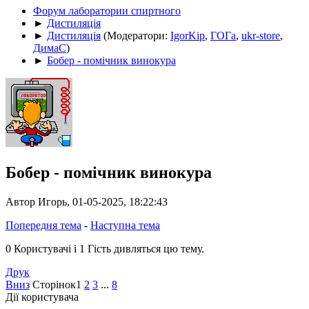
Форум лаборатории спиртного
►
Дистиляція
►
Дистиляція
(Модератори:
IgorKip
,
ГОГа
,
ukr-store
,
ДимаС
)
►
Бобер - помічник винокура
Бобер - помічник винокура
Автор Игорь, 01-05-2025, 18:22:43
Попередня тема
-
Наступна тема
0 Користувачі і 1 Гість дивляться цю тему.
Друк
Вниз
Сторінок
1
2
3
...
8
Дії користувача